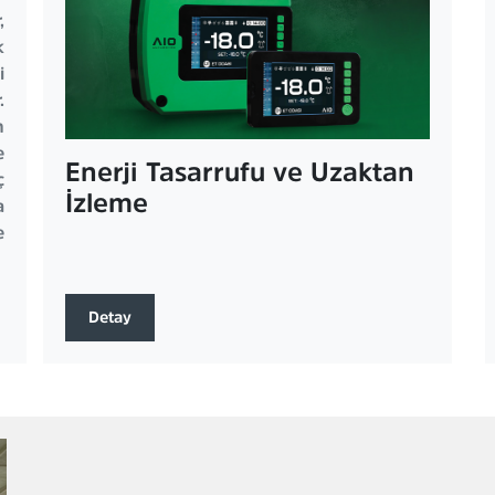
,
k
i
.
m
e
Enerji Tasarrufu ve Uzaktan
ç
İzleme
a
e
Detay