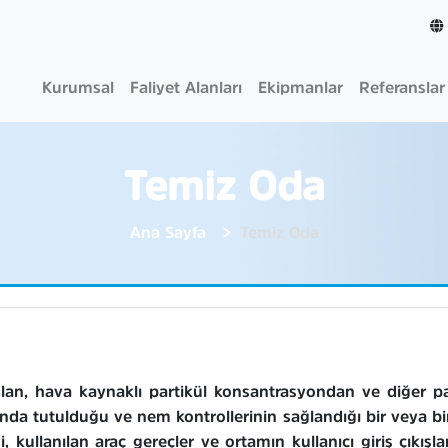
Kurumsal
Faliyet Alanları
Ekipmanlar
Referanslar
Temiz Oda
Ana Sayfa
Temiz Oda
lan, hava kaynaklı partikül konsantrasyondan ve diğer p
ında tutulduğu ve nem kontrollerinin sağlandığı bir veya bi
, kullanılan araç gereçler ve ortamın kullanıcı giriş çıkış