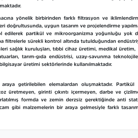
nmaktadır.
cına yönelik birbirinden farklı filtrasyon ve iklimlendi
ikleri doğrultusunda, uygun tasarım ve projelendirme yapılm
ol edilerek partikül ve mikroorganizma yoğunluğu yok de
epa filtrelerle sürekli kontrol altında tutulduğundan endüst
i sağlık kuruluşları, tıbbi cihaz üretimi, medikal üretim, b
tuarları, tarım-gıda endüstrisi, uzay-savunma teknoloji
e bilgisayar üretimi sektörlerinde kullanılmaktadır.
r araya getirilebilen elemalardan oluşmaktadır. Parti
 toz üretmeyen, girinti çıkıntı içermeyen, darbe ve çizil
rlatılmış formda ve zemin derzsiz gerektiğinde anti stat
 gibi malzemelerin bir araya gelmesiyle farklı tasarım anl